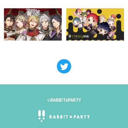
RABB!TxPARTY
©