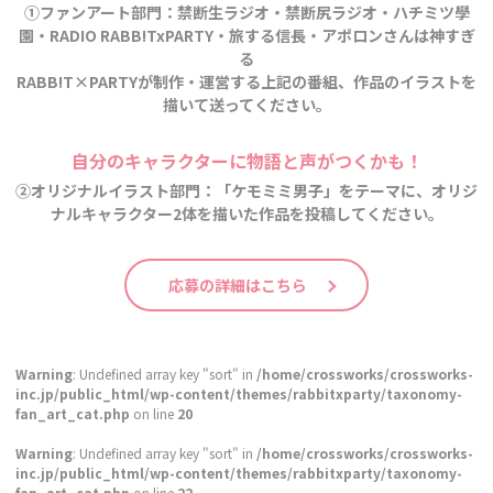
①ファンアート部門：禁断生ラジオ・禁断尻ラジオ・ハチミツ學
園・RADIO RABB!TxPARTY・旅する信長・アポロンさんは神すぎ
る
RABB!T×PARTYが制作・運営する上記の番組、作品のイラストを
描いて送ってください。
自分のキャラクターに物語と声がつくかも！
②オリジナルイラスト部門：「ケモミミ男子」をテーマに、オリジ
ナルキャラクター2体を描いた作品を投稿してください。
応募の詳細はこちら
Warning
: Undefined array key "sort" in
/home/crossworks/crossworks-
inc.jp/public_html/wp-content/themes/rabbitxparty/taxonomy-
fan_art_cat.php
on line
20
Warning
: Undefined array key "sort" in
/home/crossworks/crossworks-
inc.jp/public_html/wp-content/themes/rabbitxparty/taxonomy-
fan_art_cat.php
on line
22