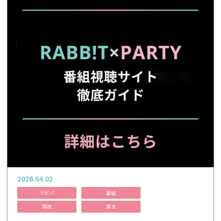
2026.04.02
ラビパ
番組
禁尻
禁生