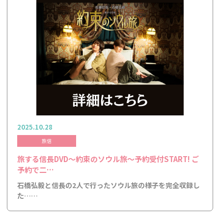
2025.10.28
旅信
旅する信長DVD～約束のソウル旅～予約受付START! ご
予約で二…
石橋弘毅と信長の2人で行ったソウル旅の様子を完全収録し
た……