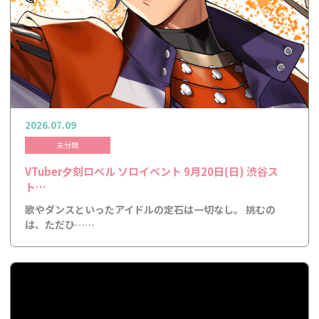
2026.07.09
未分類
VTuber夕刻ロベル ソロイベント 9月20日(日) 渋谷ス
ト…
歌やダンスといったアイドルの定石は一切なし。 挑むの
は、ただひ……