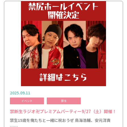
2025.09.11
イベント
禁生
禁断生ラジオ卍プレミアムパーティー9/27（土）開催！
禁生15歳を俺たちと一緒に祝おうぜ 鳥海浩輔、安元洋貴
……