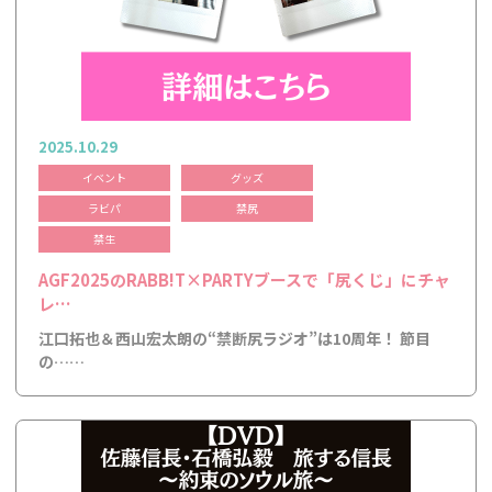
2025.10.29
イベント
グッズ
ラビパ
禁尻
禁生
AGF2025のRABB!T×PARTYブースで「尻くじ」にチャ
レ…
江口拓也＆西山宏太朗の“禁断尻ラジオ”は10周年！ 節目
の……