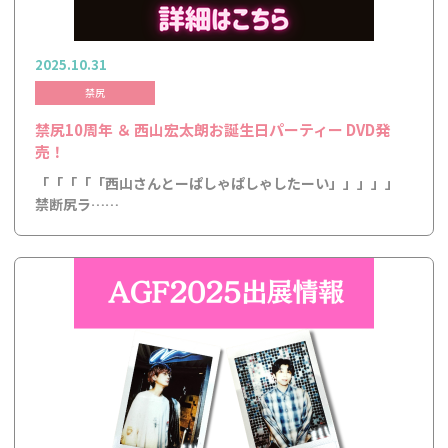
2025.10.31
禁尻
禁尻10周年 ＆ 西山宏太朗お誕生日パーティー DVD発
売！
「「「「「西山さんとーぱしゃぱしゃしたーい」」」」」
禁断尻ラ……