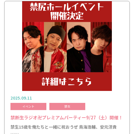
2025.09.11
イベント
禁生
禁断生ラジオ卍プレミアムパーティー9/27（土）開催！
禁生15歳を俺たちと一緒に祝おうぜ 鳥海浩輔、安元洋貴
……