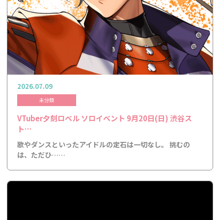
2026.07.09
未分類
VTuber夕刻ロベル ソロイベント 9月20日(日) 渋谷ス
ト…
歌やダンスといったアイドルの定石は一切なし。 挑むの
は、ただひ……