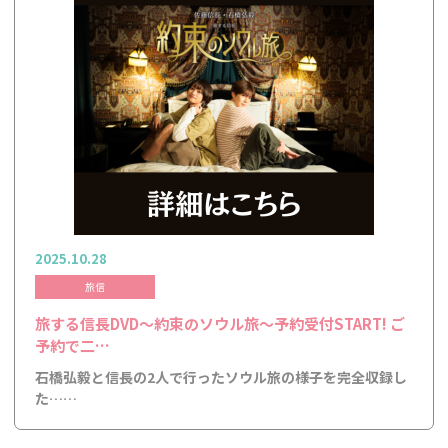
2025.10.28
旅信
旅する信長DVD～約束のソウル旅～予約受付START! ご
予約で二…
石橋弘毅と信長の2人で行ったソウル旅の様子を完全収録し
た……