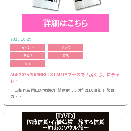
2025.10.29
イベント
グッズ
ラビパ
禁尻
禁生
AGF2025のRABB!T×PARTYブースで「尻くじ」にチャ
レ…
江口拓也＆西山宏太朗の“禁断尻ラジオ”は10周年！ 節目
の……