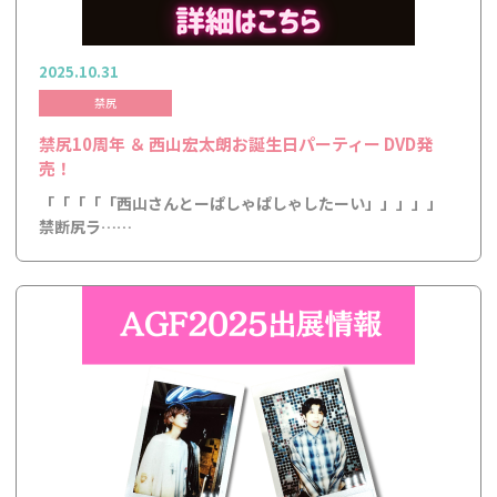
2025.10.31
禁尻
禁尻10周年 ＆ 西山宏太朗お誕生日パーティー DVD発
売！
「「「「「西山さんとーぱしゃぱしゃしたーい」」」」」
禁断尻ラ……