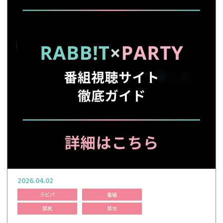
2026.04.02
ラビパ
番組
禁尻
禁生